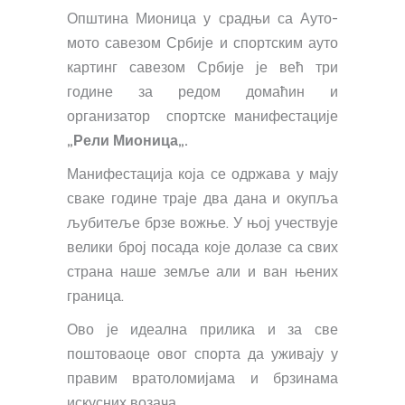
Општина Мионица у срадњи са Ауто-
мото савезом Србије и спортским ауто
картинг савезом Србије је већ три
године за редом домаћин и
организатор спортске манифестације
„Рели Мионица„.
Манифестација која се одржава у мају
сваке године траје два дана и окупља
љубитеље брзе вожње. У њој учествује
велики број посада које долазе са свих
страна наше земље али и ван њених
граница.
Ово је идеална прилика и за све
поштоваоце овог спорта да уживају у
правим вратоломијама и брзинама
искусних возача.