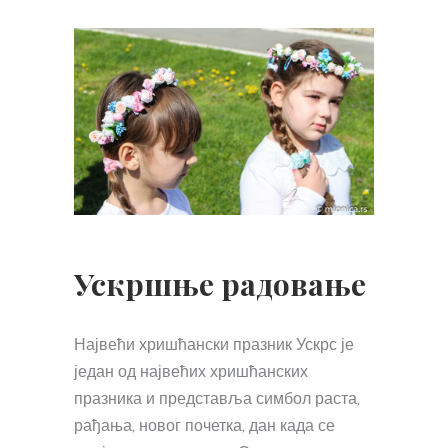
Ускршње радовање
Највећи хришћански празник Ускрс је
један од највећих хришћанских
празника и представља симбол раста,
рађања, новог почетка, дан када се