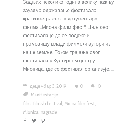
Задњих неколико година велику пажњу
заузима одржавање фестивала
краткометражног и документарог
филма „Миона филм фест“. Циљ овог
фестивала је да се подрже и
промовишу млади филмски аутори из
наше земље. Током трајања овог
фестивала у Културном центру
Мионица, где се фестивал организује,
децембар 3, 2019
0
0
Manifestacije
,
,
,
film
filmski festival
Miona film fest
,
Mionica
nagrade