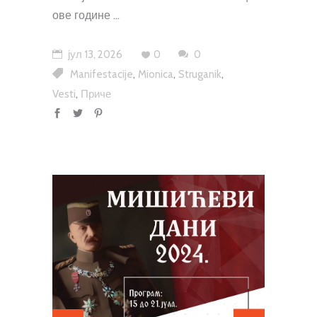
ове године
јул 13, 2026
0
0
,
,
,
Manifestacije
Mionica
Struganik
,
Vesti
Приче