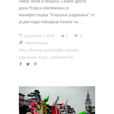
смеје, воли и прашта. Сваког другог
дана Ускрса обележава се
манифестација "Ускршње радовање", то
је дан када породице излазе на
децембар 3, 2019
0
0
Manifestacije
,
,
,
,
deca
Mionica
pravoslavlje
празник
,
,
радовање
Ускрс
хришћанство