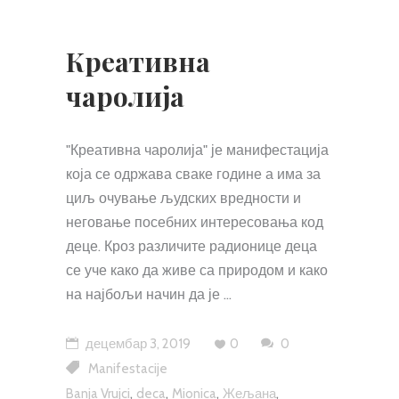
Креативна
чаролија
"Креативна чаролија" је манифестација
која се одржава сваке године а има за
циљ очување људских вредности и
неговање посебних интересовања код
деце. Кроз различите радионице деца
се уче како да живе са природом и како
на најбољи начин да је
децембар 3, 2019
0
0
Manifestacije
,
,
,
,
Banja Vrujci
deca
Mionica
Жељана