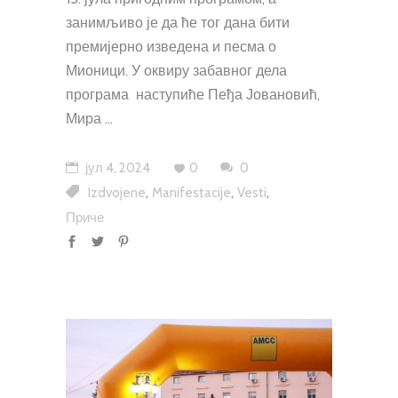
занимљиво је да ће тог дана бити
премијерно изведена и песма о
Мионици. У оквиру забавног дела
програма наступиће Пеђа Јовановић,
Мира
јул 4, 2024
0
0
,
,
,
Izdvojene
Manifestacije
Vesti
Приче