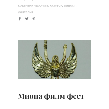
,
,
,
кративна чаролија
осмеси
радост
учитељи
Миона филм фест