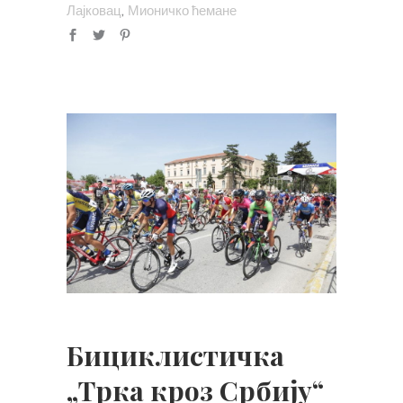
,
Лајковац
Мионичко ћемане
Бициклистичка
„Трка кроз Србију“