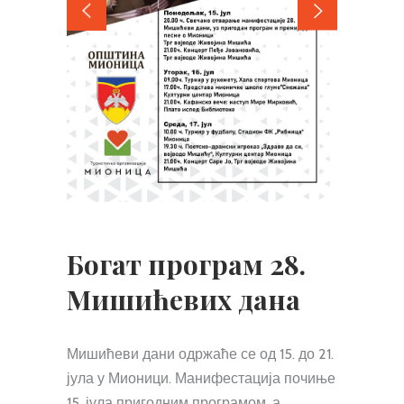
Богат програм 28.
Мишићевих дана
Мишићеви дани одржаће се од 15. до 21.
јула у Мионици. Манифестација почиње
15. јула пригодним програмом, а