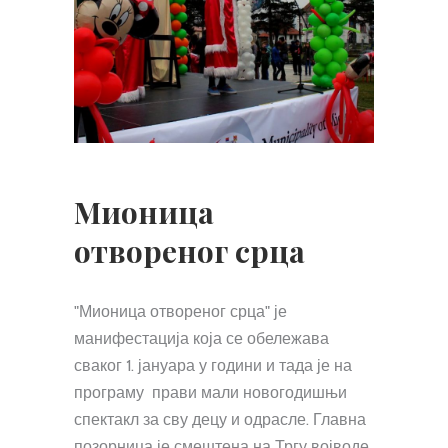
Мионица
отвореног срца
"Мионица отвореног срца" је
манифестација која се обележава
сваког 1. јануара у години и тада је на
програму прави мали новогодишњи
спектакл за сву децу и одрасле. Главна
позорница је смештена на Тргу војводе