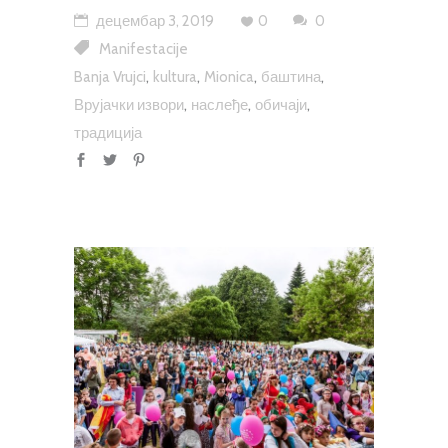
децембар 3, 2019
0
0
Manifestacije
,
,
,
,
Banja Vrujci
kultura
Mionica
баштина
,
,
,
Врујачки извори
наслеђе
обичаји
традиција