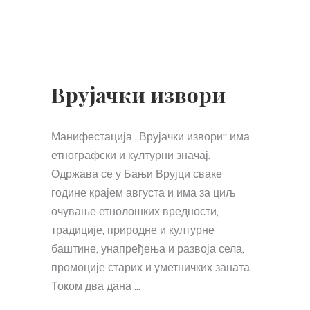
Врујачки извори
Манифестација „Врујачки извори“ има
етнографски и културни значај.
Одржава се у Бањи Врујци сваке
године крајем августа и има за циљ
очување етнолошких вредности,
традиције, природне и културне
баштине, унапређења и развоја села,
промоције старих и уметничких заната.
Током два дана