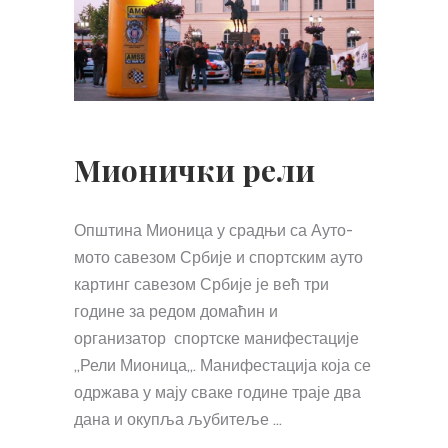
Мионички рели
Општина Мионица у срадњи са Ауто-
мото савезом Србије и спортским ауто
картинг савезом Србије је већ три
године за редом домаћин и
организатор спортске манифестације
„Рели Мионица„. Манифестација која се
одржава у мају сваке године траје два
дана и окупља љубитеље