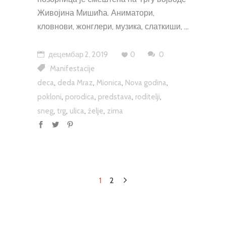
Живојина Мишића. Аниматори,
кловнови, жонглери, музика, слаткиши,
децембар 2, 2019
0
0
Manifestacije
,
,
,
,
deca
deda Mraz
Mionica
Nova godina
,
,
,
,
pokloni
porodica
predstava
roditelji
,
,
,
,
sneg
trg
ulica
želje
zima
1
2