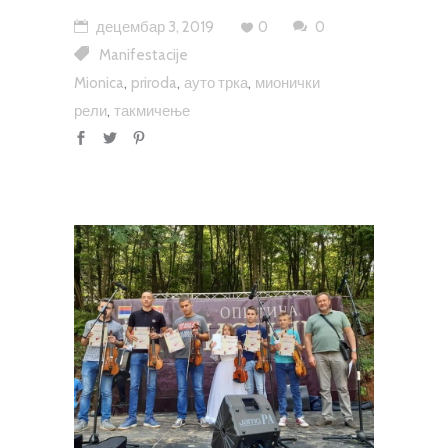
децембар 3, 2019
0
0
Manifestacije
,
,
,
Mionica
priroda
ауто трка
мионички
,
рели
такмичење