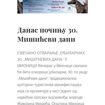
Данас почињу 30.
Мишићеви дани
СВЕЧАНО ОТВАРАЊЕ ЈУБИЛАРНИХ
30. „МИШИЋЕВИХ ДАНА” У
МИОНИЦИ Вечерас у Мионици свечано
ће бити отворени јубиларни, 30. по реду
„Мишићеви дани”, традиционална
културно-туристичка манифестација
која се организује у част једног од
највећих српских војсковођа, војводе
Живојина Мишића. Општина Мионица