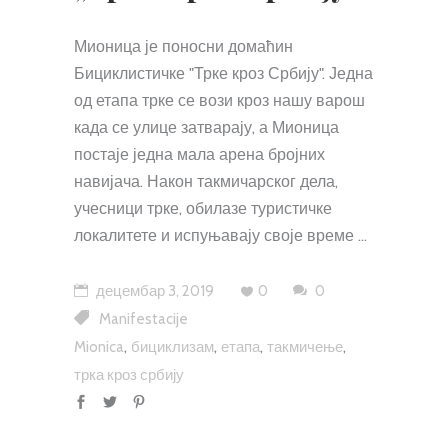
Мионица је поносни домаћин
Бициклистичке "Трке кроз Србију". Једна
од етапа трке се вози кроз нашу варош
када се улице затварају, а Мионица
постаје једна мала арена бројних
навијача. Након такмичарског дела,
учесници трке, обилазе туристичке
локалитете и испуњавају своје време
децембар 3, 2019
0
0
Manifestacije
,
,
,
,
Mionica
бициклизам
етапа
такмичење
трка кроз србију