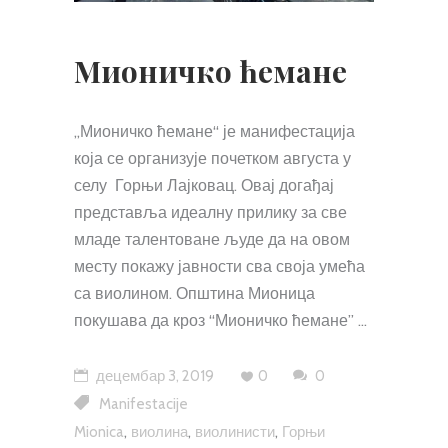
Мионичко ћемане
„Мионичко ћемане“ је манифестација
која се организује почетком августа у
селу Горњи Лајковац. Овај догађај
представља идеалну прилику за све
младе талентоване људе да на овом
месту покажу јавности сва своја умећа
са виолином. Општина Мионица
покушава да кроз “Мионичко ћемане”
децембар 3, 2019
0
0
Manifestacije
,
,
,
Mionica
виолина
виолинисти
Горњи