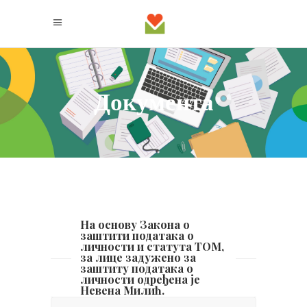
Документа
На основу Закона о
заштити података о
личности и статута ТОМ,
за лице задужено за
заштиту података о
личности одређена је
Лице за заштиту података о личности
Невена Милић.
HOT
Download
?