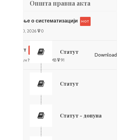
Општа правна акта
јун 20, 2026
0
Решење о систематизацији
HOT
Download
?
јун 20, 2026
0
Статут
HOT
Статут
Download all (8 MB)
3
PDF
јун 19, 2026
8 MB
91
Статут
Статут - допуна