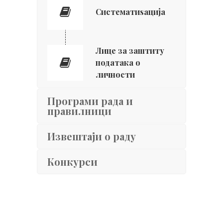
Систематиѕација
Лице за заштиту
података о
личности
Програми рада и
правилници
Извештаји о раду
Конкурси