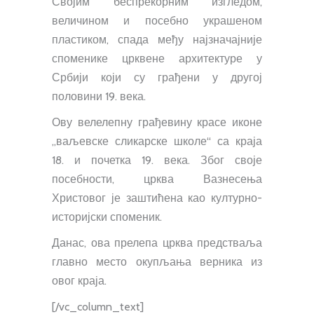
Својим беспрекорним изгледом,
величином и посебно украшеном
пластиком, спада међу најзначајније
споменике црквене архитектуре у
Србији који су грађени у другој
половини 19. века.
Ову велелепну грађевину красе иконе
„ваљевске сликарске школе“ са краја
18. и почетка 19. века. Због своје
посебности, црква Вазнесења
Христовог је заштићена као културно-
историјски споменик.
Данас, ова прелепа црква предстваља
главно место окупљања верника из
овог краја.
[/vc_column_text]