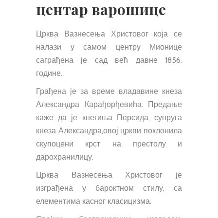
центар варошице
Црква Вазнесења Христовог која се
налази у самом центру Мионице
саграђена је сад већ давне 1856.
године.
Грађена је за време владавине кнеза
Александра Карађорђевића. Предање
каже да је кнегиња Персида, супруга
кнеза Александра,овој цркви поклонила
скупоцени крст на престолу и
дарохранилицу.
Црква Вазнесења Христовог је
изграђена у бароктном стилу, са
елементима касног класицизма.