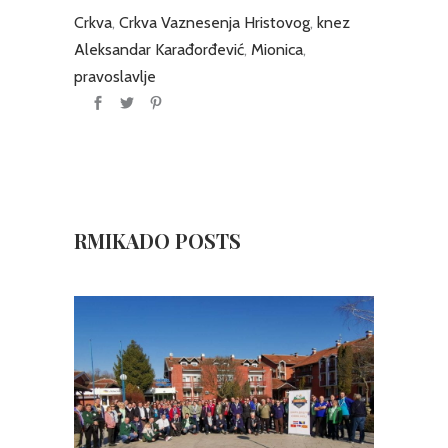
Crkva
,
Crkva Vaznesenja Hristovog
,
knez
Aleksandar Karađorđević
,
Mionica
,
pravoslavlje
RMIKADO POSTS