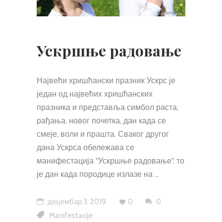
Ускршње радовање
Највећи хришћански празник Ускрс је
један од највећих хришћанских
празника и представља симбол раста,
рађања, новог почетка, дан када се
смеје, воли и прашта. Сваког другог
дана Ускрса обележава се
манифестација "Ускршње радовање", то
је дан када породице излазе на
децембар 3, 2019
0
0
Manifestacije