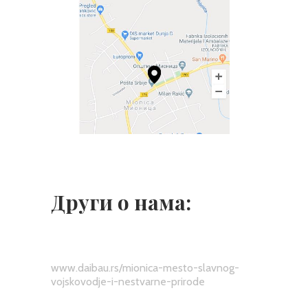
Други о нама:
www.daibau.rs/mionica-mesto-slavnog-
vojskovodje-i-nestvarne-prirode