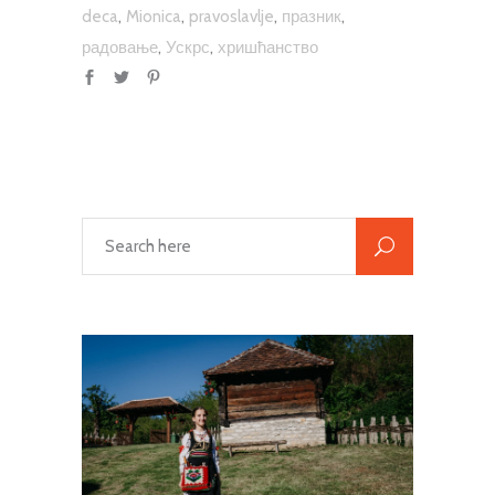
,
,
,
,
deca
Mionica
pravoslavlje
празник
,
,
радовање
Ускрс
хришћанство