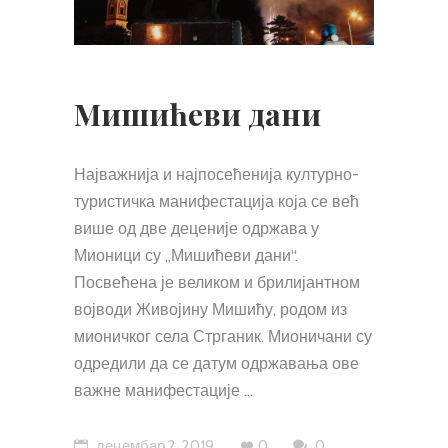
Мишићеви дани
Најважнија и најпосећенија културно-
туристичка манифестација која се већ
више од две деценије одржава у
Мионици су „Мишићеви дани“.
Посвећена је великом и брилијантном
војводи Живојину Мишићу, родом из
мионичког села Стрганик. Мионичани су
одредили да се датум одржавања ове
важне манифестације
децембар 2, 2019
0
0