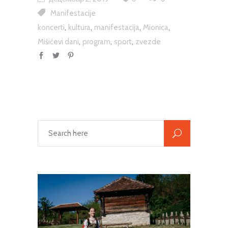
Manifestacije
,
,
,
,
koncerti
kultura
manifestacija
Mionica
,
,
,
Mišićevi dani
program
sport
zvezde