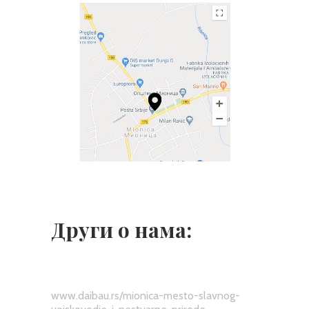
Други о нама:
www.daibau.rs/mionica-mesto-slavnog-