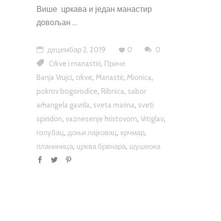
Више цркава и један манастир
довољан
децембар 2, 2019
0
0
,
Crkve i manastiri
Приче
,
,
,
,
Banja Vrujci
crkve
Manastir
Mionica
,
,
pokrov bogorodice
Ribnica
sabor
,
,
arhangela gavrila
sveta marina
sveti
,
,
,
spiridon
vaznesenje hristovom
Vrtiglav
,
,
,
голубац
доњи лајковац
крчмар
,
,
планиница
црква брвнара
шушеока