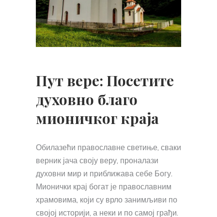
Пут вере: Посетите
духовно благо
мионичког краја
Обилазећи православне светиње, сваки
верник јача своју веру, проналази
духовни мир и приближава себе Богу.
Мионички крај богат је православним
храмовима, који су врло занимљиви по
својој историји, а неки и по самој грађи.