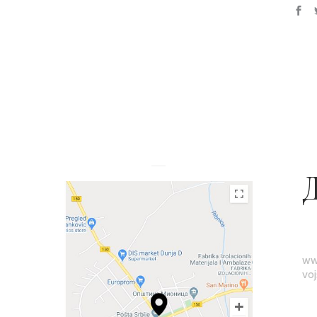
ww
vo