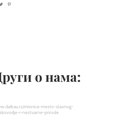
Други о нама:
w.daibau.rs/mionica-mesto-slavnog-
jskovodje-i-nestvarne-prirode