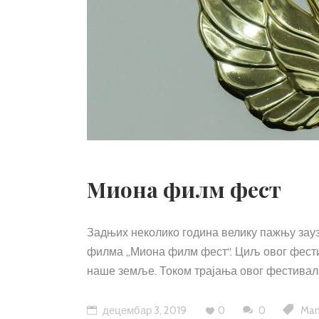
Миона филм фест
Задњих неколико година велику пажњу зау
филма „Миона филм фест“. Циљ овог фести
наше земље. Током трајања овог фестивала
децембар 3, 2019
0
0
Man