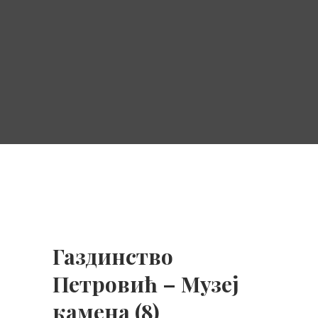
Газдинство
Петровић – Музеј
камена (8)