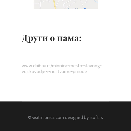
Други о нама:
www.daibau.rs/mionica-mesto-slavnog-
vojskovodje-i-nestvarne-prirode
© visitmionica.com designed by
isoft.rs