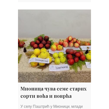
Мионица чува семе старих
сорти воћа и поврћа
У селу Паштрић у Мионици, млади