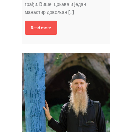
грађи. Више цркава и један
манастир довољан […]
Read more