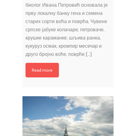
биолог Ивана Петровић основала је
прву локалну банку гена и семена
старих сорти воћа и поврћа. Чувене
српске јабуке колачаре, петроваче,
крушке караманке, шљива ранка,
кукуруз осмак, кромпир месечар и
друго бројно воће, поврће […]
Read more