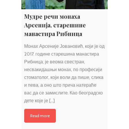
Мудре речи монаха
Арсенија, старешине
манастира Рибница
Монах Арсеније Јовановић, који је од
2017. године старешина манастира
Рибница, је веома свестран,
несвакидашњи монах, по професији
стоматолог, који воли да пише, слика
и пева, а оно што прича натераће
вас да се замислите. Као београдско
дете које је […]
Read more