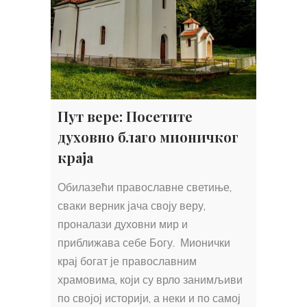
Пут вере: Посетите
духовно благо мионичког
краја
Обилазећи православне светиње,
сваки верник јача своју веру,
проналази духовни мир и
приближава себе Богу. Мионички
крај богат је православним
храмовима, који су врло занимљиви
по својој историји, а неки и по самој