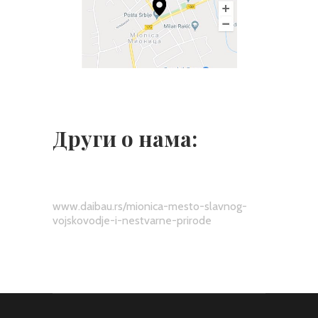
Други о нама:
www.daibau.rs/mionica-mesto-slavnog-
vojskovodje-i-nestvarne-prirode