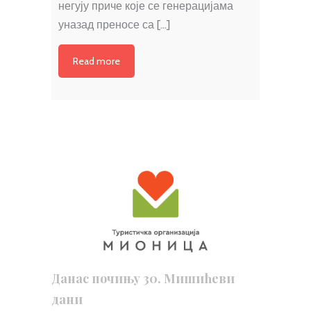
негују приче које се генерацијама
уназад преносе са […]
Read more
Данас почињу 30. Мишићеви
дани