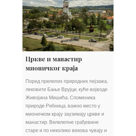
Цркве и манастир
мионичког краја
Поред прелепих природних пејзажа,
лековите Бање Врујци, куће војводе
Живојина Мишића, Споменика
природе Рибница, важно место у
мионичком крају заузимају цркве и
манастир. Велелепне грађевине
старе и по неколико векова чувају и