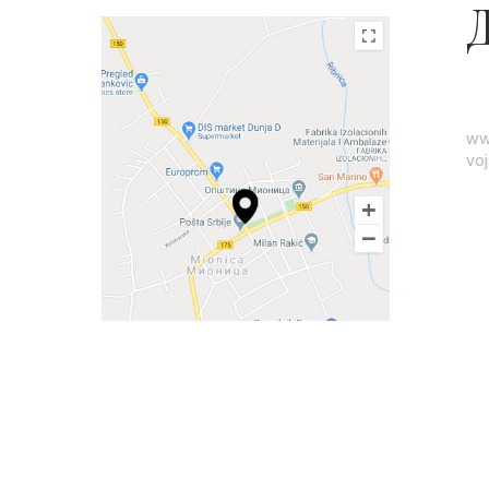
ww
vo