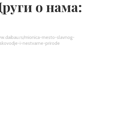
Други о нама:
w.daibau.rs/mionica-mesto-slavnog-
jskovodje-i-nestvarne-prirode